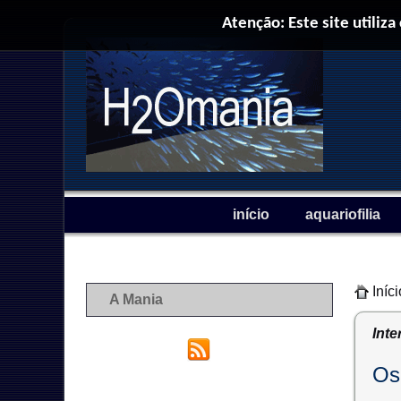
Atenção: Este site utiliza
início
aquariofilia
Iníci
A Mania
Inte
Os