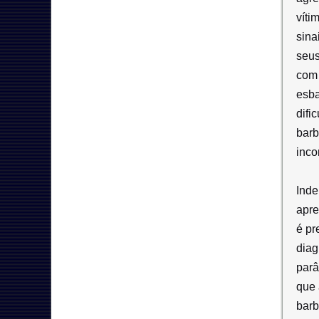
víti
sina
seus
com 
esba
difi
barb
inco
Inde
apre
é pr
diag
parâ
que 
barb