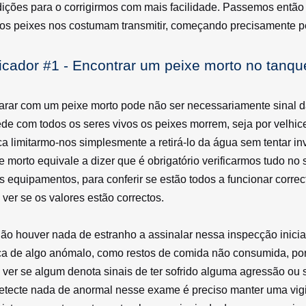
ições para o corrigirmos com mais facilidade. Passemos então a
os peixes nos costumam transmitir, começando precisamente pel
icador #1 - Encontrar um peixe morto no tanqu
rar com um peixe morto pode não ser necessariamente sinal da
de com todos os seres vivos os peixes morrem, seja por velhi
a limitarmo-nos simplesmente a retirá-lo da água sem tentar i
e morto equivale a dizer que é obrigatório verificarmos tudo n
s equipamentos, para conferir se estão todos a funcionar corre
 ver se os valores estão correctos.
ão houver nada de estranho a assinalar nessa inspecção inici
a de algo anómalo, como restos de comida não consumida, por
 ver se algum denota sinais de ter sofrido alguma agressão 
etecte nada de anormal nesse exame é preciso manter uma vigi