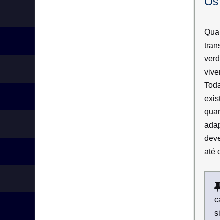
Os 
Quan
tran
verd
vive
Toda
exis
quan
adap
deve
até 
c
s