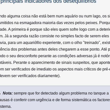
principais indicadores dos desequilíbrios
do alguma coisa não está bem num aquário ou num lago, os si
smitidos na esmagadora maioria das vezes pelos peixes. Porqu
ade. A primeira é porque são eles quem sofre logo com a dete
m. Já a segunda razão consiste no simples facto de serem eles 
via, para um aquariófilo experiente, com o olho "treinado", ex
tência dos problemas antes deles chegarem a esse ponto. Até p
do o seu desconforto perante as condições adversas já é notóri
táveis. Perante o aparecimento de sinais suspeitos, que apont
m ser verificados de imediato os aspectos mais críticos de pré
devem ser verificados diariamente).
Nota:
sempre que for detectado algum problema no tanque a p
ausas é conferir com urgência e de forma sistemática os factores
istema.