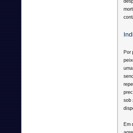
desp
mort
cont
Ind
Por 
peix
uma 
send
repe
prec
sob
disp
Em q
agre