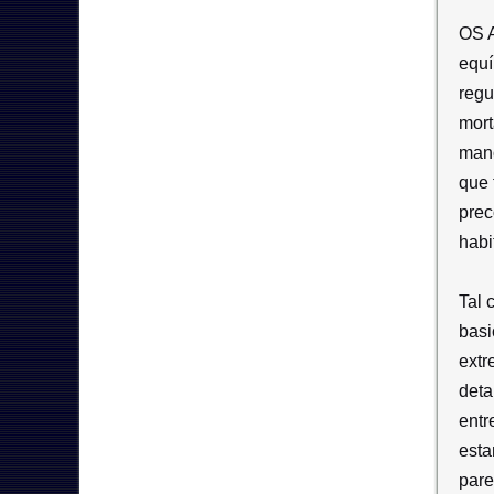
OS 
equí
regu
mort
mano
que 
prec
habi
Tal 
basi
extr
deta
entr
esta
pare