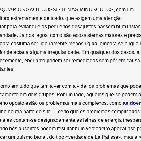
AQUÁRIOS SÃO ECOSSISTEMAS MINÚSCULOS
, com um
libro extremamente delicado, que exigem uma atenção
lar para evitar que os pequenos desajustes passem num insta
andade. Já nos lagos, como são ecossistemas maiores e preci
bra costuma ser ligeiramente menos rígida, embora seja igua
for detectada alguma irregularidade. Em qualquer dos casos, a 
ocemente, enquanto podem ser remediados sem pôr em causa a 
tantes.
como em tudo que tem a ver com a vida, os problemas que pod
camente em dois grupos. Por um lado, aqueles que se podem ant
emo oposto estão os problemas mais complexos, como
as doe
lhe noutra parte do site. É certo que os problemas complicado
e eles contam-se designadamente as falhas de energia inespe
ndo nós ausentes podem resultar num verdadeiro apocalipse par
cer um truísmo banal, do tipo «verdade de La Palisse», mas a