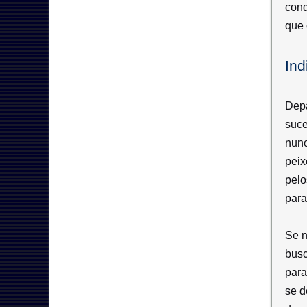
cond
que 
Ind
Depa
suce
nunc
peix
pelo
para
Se n
busc
para
se d