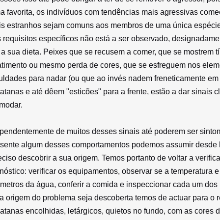
ma favorita, os indivíduos com tendências mais agressivas co
is estranhos sejam comuns aos membros de uma única espécie,
 requisitos específicos não está a ser observado, designadam
a sua dieta. Peixes que se recusem a comer, que se mostrem t
timento ou mesmo perda de cores, que se esfreguem nos eleme
culdades para nadar (ou que ao invés nadem freneticamente em
atanas e até dêem "esticões" para a frente, estão a dar sinais 
modar.
pendentemente de muitos desses sinais até poderem ser sint
sente algum desses comportamentos podemos assumir desde l
eciso descobrir a sua origem. Temos portanto de voltar a verifi
nóstico: verificar os equipamentos, observar se a temperatura e
metros da água, conferir a comida e inspeccionar cada um dos
a origem do problema seja descoberta temos de actuar para o r
atanas encolhidas, letárgicos, quietos no fundo, com as core