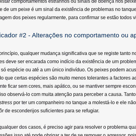
istar comportamentos estranhos ou sinais de doença nos peixes
e de um peixe é um sinal da existência de problemas no tanq
agem dos peixes regularmente, para confirmar se estão todos 
icador #2 - Alterações no comportamento ou a
princípio, qualquer mudança significativa que se registe tant
es deve ser encarada como indício da existência de um problem
só espécie ou até a um único indivíduo. Os peixes podem acus
o que certas espécies são muito menos tolerantes a factores a
nte ficar sem cores, mais apático, ou se mantiver sempre escon
iso observá-lo com muita atenção para perceber a causa. Tant
stress
por ter um companheiro no tanque a molestá-lo e ele não
ôr de esconderijos suficientes para se refugiar.
ualquer dos casos, é preciso agir para resolver o problema qua
ssões isso até pode obrigar a ter de se remover o agressor, po