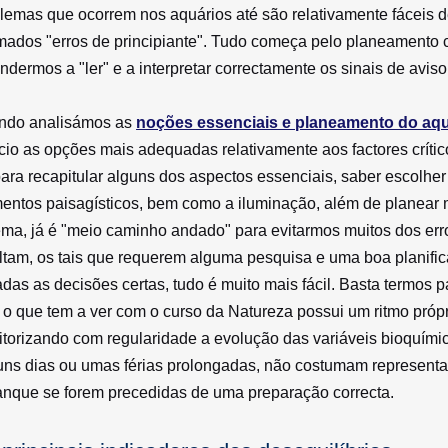
lemas que ocorrem nos aquários até são relativamente fáceis de
ados "erros de principiante". Tudo começa pelo planeamento co
ndermos a "ler" e a interpretar correctamente os sinais de aviso
ndo analisámos as
noções essenciais e planeamento do aqu
ício as opções mais adequadas relativamente aos factores crític
ara recapitular alguns dos aspectos essenciais, saber escolher o
entos paisagísticos, bem como a iluminação, além de planear m
ema, já é "meio caminho andado" para evitarmos muitos dos er
ltam, os tais que requerem alguma pesquisa e uma boa planifi
das as decisões certas, tudo é muito mais fácil. Basta termos
 o que tem a ver com o curso da Natureza possui um ritmo próp
torizando com regularidade a evolução das variáveis bioquím
uns dias ou umas férias prolongadas, não costumam represent
anque se forem precedidas de uma preparação correcta.