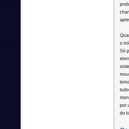
prob
cham
apre
Qua
o in
Só p
elem
sist
resu
toma
tudo
moni
por 
do t