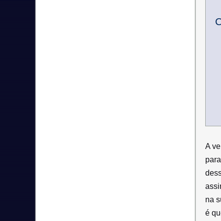
C
A ve
para
dess
assi
na s
é qu