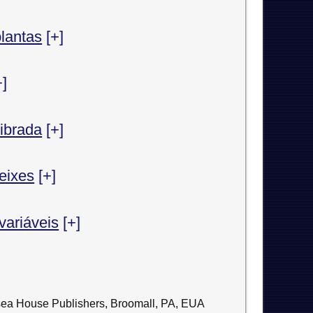
plantas
[+]
+]
ibrada
[+]
peixes
[+]
variáveis
[+]
lsea House Publishers, Broomall, PA, EUA