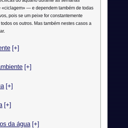
cíficas do aquário durante as semanas
 de «ciclagem» — e dependem também de todas
vos, pois se um peixe for constantemente
 a todos os outros. Mas também nestes casos a
ar.
ente
[+]
ambiente
[+]
ua
[+]
a
[+]
ros da água
[+]