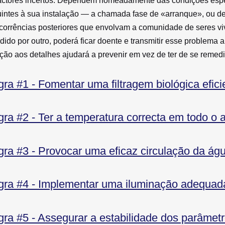
actores incertos. Dependem nomeadamente das condições espe
intes à sua instalação — a chamada fase de «arranque», ou
corrências posteriores que envolvam a comunidade de seres vi
dido por outro, poderá ficar doente e transmitir esse problema
ção aos detalhes ajudará a prevenir em vez de ter de se remedi
ra #1 - Fomentar uma filtragem biológica efici
ra #2 - Ter a temperatura correcta em todo o 
ra #3 - Provocar uma eficaz circulação da ág
gra #4 - Implementar uma iluminação adequad
ra #5 - Assegurar a estabilidade dos parâmet