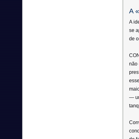
A «
A id
se a
de o
CON
não 
pres
esse
maio
— um
tanq
Conv
cond