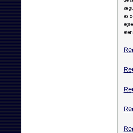
de f
segu
as o
agre
aten
Reg
Reg
Reg
Re
Reg