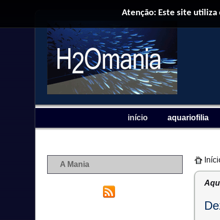
Atenção: Este site utiliza
início
aquariofilia
Iníci
A Mania
Aqua
De