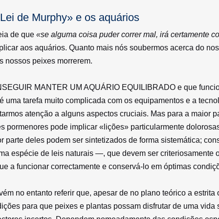
Lei de Murphy» e os aquários
eia de que
«se alguma coisa puder correr mal, irá certamente co
plicar aos aquários. Quanto mais nós soubermos acerca do no
s nossos peixes morrerem.
SEGUIR MANTER UM AQUÁRIO EQUILIBRADO
e que funci
é uma tarefa muito complicada com os equipamentos e a tecnol
tarmos atenção a alguns aspectos cruciais. Mas para a maior par
s pormenores pode implicar «lições» particularmente dolorosa
r parte deles podem ser sintetizados de forma sistemática; co
a espécie de leis naturais —, que devem ser criteriosamente 
ue a funcionar correctamente e conservá-lo em óptimas condiç
ém no entanto referir que, apesar de no plano teórico a estrita 
ições para que peixes e plantas possam disfrutar de uma vida